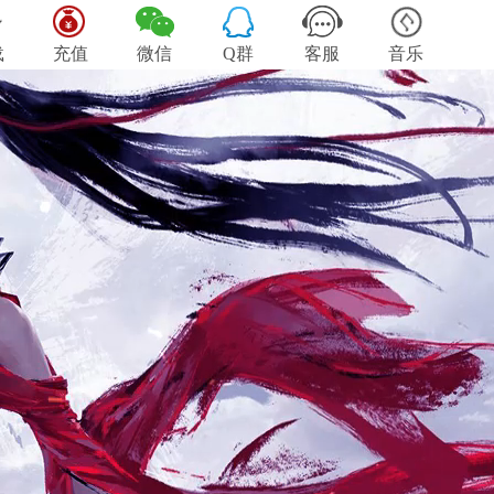
载
充值
微信
Q群
客服
音乐